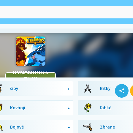
Mimozemšťania
Lukostreľba
šípy
Bitky
Kovboji
ľahké
Bojové
Zbrane