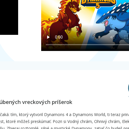
ľúbených vreckových príšerok
ká: tím, ktorý vytvoril Dynamons 4 a Dynamons World, ti teraz pri
st, ktoré môžeš preskúmať. Pozri si Vodný chrám, Ohnivý chrám, Elek
. Zbieraj roztomilé, silné a mystické Dynamony, zatiaľ čo budeš pr