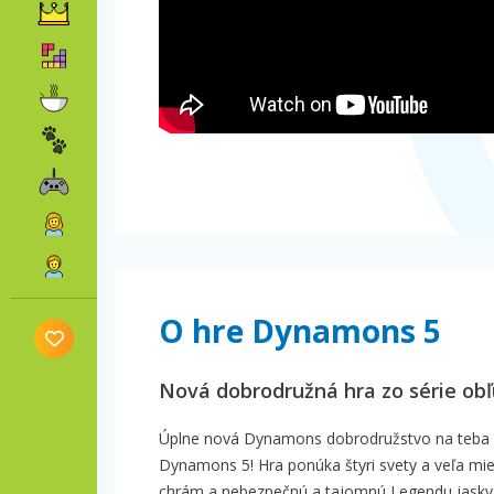
O hre Dynamons 5
Nová dobrodružná hra zo série ob
Úplne nová Dynamons dobrodružstvo na teba ča
Dynamons 5! Hra ponúka štyri svety a veľa mie
chrám a nebezpečnú a tajomnú Legendu jaskyňu