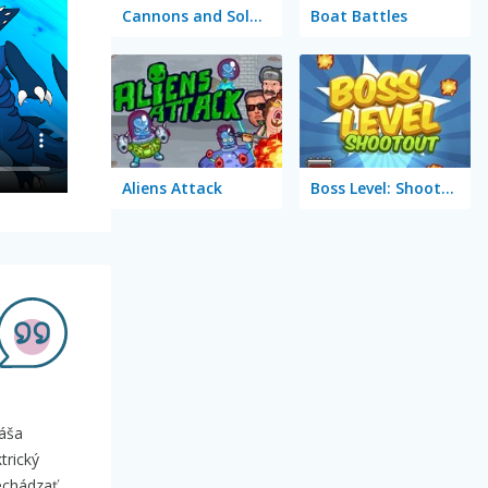
Cannons and Soldiers: Mountain Offense
Boat Battles
Aliens Attack
Boss Level: Shootout
náša
trický
echádzať