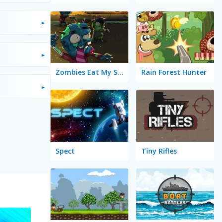
Zombies Eat My Stocking
Rain Forest Hunter
Spect
Tiny Rifles