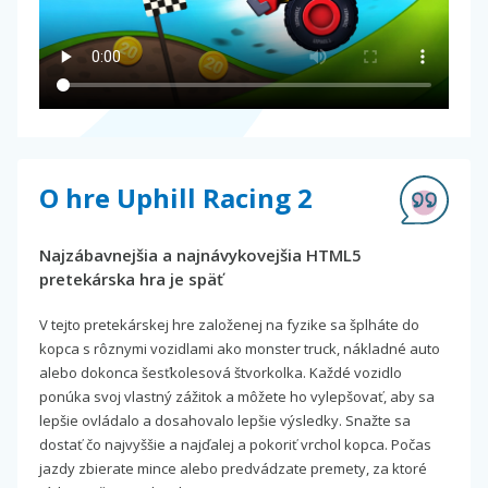
O hre Uphill Racing 2
Najzábavnejšia a najnávykovejšia HTML5
pretekárska hra je späť
V tejto pretekárskej hre založenej na fyzike sa šplháte do
kopca s rôznymi vozidlami ako monster truck, nákladné auto
alebo dokonca šesťkolesová štvorkolka. Každé vozidlo
ponúka svoj vlastný zážitok a môžete ho vylepšovať, aby sa
lepšie ovládalo a dosahovalo lepšie výsledky. Snažte sa
dostať čo najvyššie a najďalej a pokoriť vrchol kopca. Počas
jazdy zbierate mince alebo predvádzate premety, za ktoré