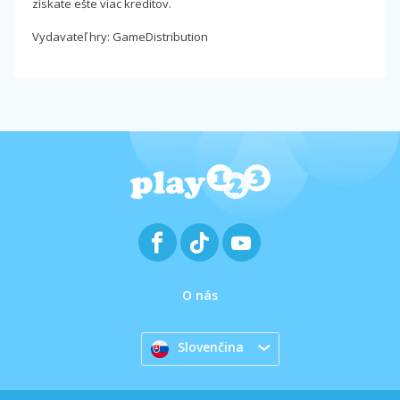
získate ešte viac kreditov.
Vydavateľ hry: GameDistribution
O nás
Slovenčina