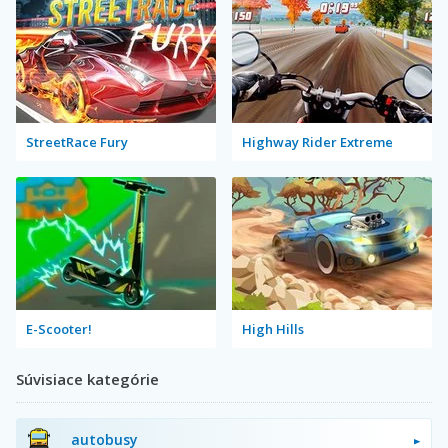
StreetRace Fury
Highway Rider Extreme
E-Scooter!
High Hills
Súvisiace kategórie
autobusy