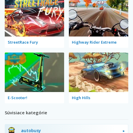
StreetRace Fury
Highway Rider Extreme
E-Scooter!
High Hills
Súvisiace kategórie
autobusy