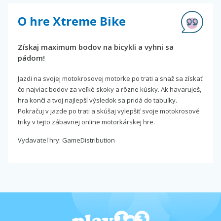
O hre Xtreme Bike
Získaj maximum bodov na bicykli a vyhni sa
pádom!
Jazdi na svojej motokrosovej motorke po trati a snaž sa získať
čo najviac bodov za veľké skoky a rôzne kúsky. Ak havaruješ,
hra končí a tvoj najlepší výsledok sa pridá do tabuľky.
Pokračuj v jazde po trati a skúšaj vylepšiť svoje motokrosové
triky v tejto zábavnej online motorkárskej hre.
Vydavateľ hry: GameDistribution