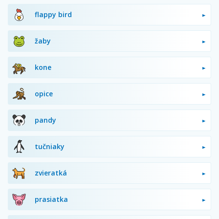
flappy bird
žaby
kone
opice
pandy
tučniaky
zvieratká
prasiatka