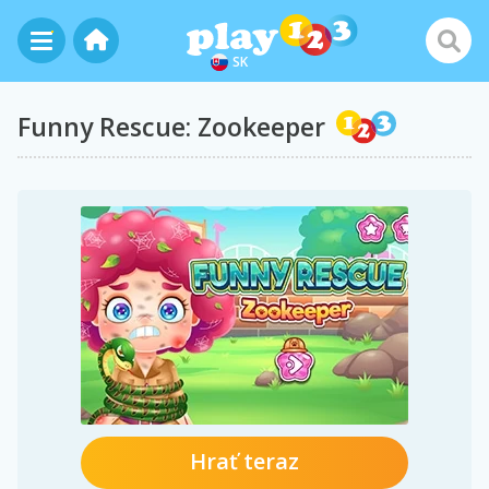
SK
Funny Rescue: Zookeeper
Hrať teraz