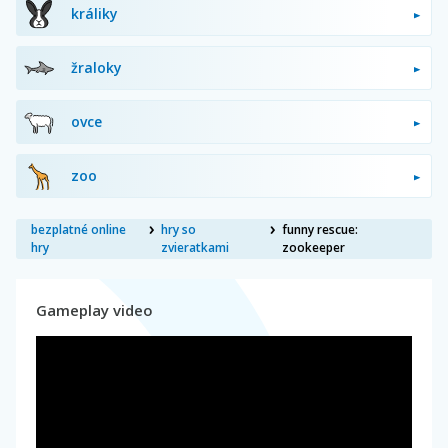
králiky
žraloky
ovce
zoo
bezplatné online
hry so
funny rescue:
hry
zvieratkami
zookeeper
Gameplay video