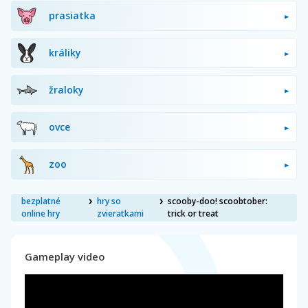
prasiatka
králiky
žraloky
ovce
zoo
bezplatné
hry so
scooby-doo! scoobtober:
online hry
zvieratkami
trick or treat
Gameplay video