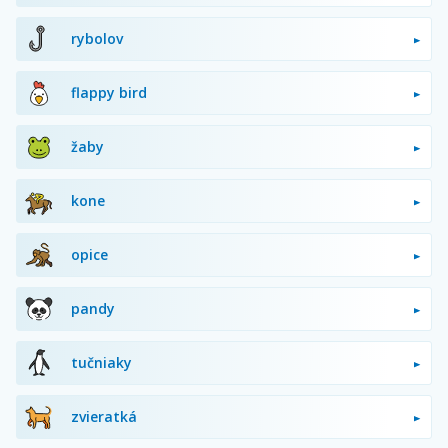
rybolov
flappy bird
žaby
kone
opice
pandy
tučniaky
zvieratká