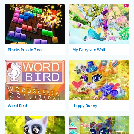
Blocks Puzzle Zoo
My Fairytale Wolf
Word Bird
Happy Bunny