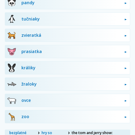
pandy
tučniaky
zvieratká
prasiatka
králiky
žraloky
ovce
zoo
bezplatné
hry so
the tom and jerry show: