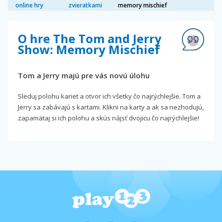
online hry
zvieratkami
memory mischief
O hre The Tom and Jerry
Show: Memory Mischief
Tom a Jerry majú pre vás novú úlohu
Sleduj polohu kariet a otvor ich všetky čo najrýchlejšie. Tom a
Jerry sa zabávajú s kartami. Klikni na karty a ak sa nezhodujú,
zapamätaj si ich polohu a skús nájsť dvojicu čo najrýchlejšie!